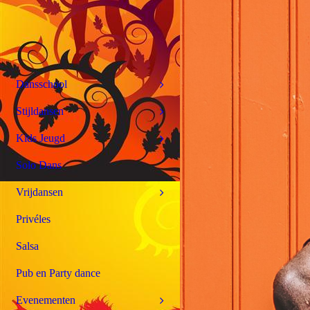
Dansschool
Stijldansen
Kids Jeugd
Solo Dans
Vrijdansen
Privéles
Salsa
Pub en Party dance
Evenementen