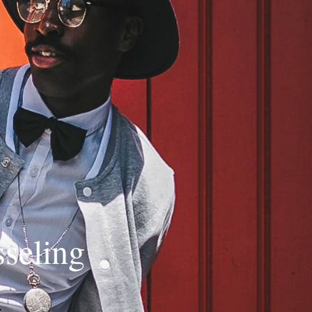
seling
g