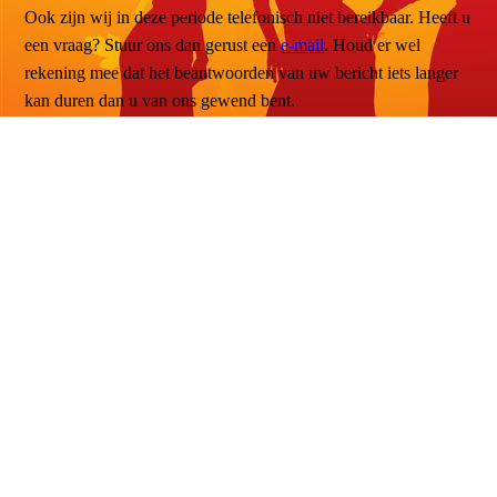
Ook zijn wij in deze periode telefonisch niet bereikbaar. Heeft u
een vraag? Stuur ons dan gerust een
e-mail
. Houd er wel
rekening mee dat het beantwoorden van uw bericht iets langer
kan duren dan u van ons gewend bent.
Gaat u trouwen of wilt u een
privéles
?
Gaat u trouwen en wilt u een prachtige openingsdans leren, dan
bent u bij ons aan het goede adres. Boek hier uw
privéles
.
Latin Lectures
Iedere maand staat er één dans centraal bij onze lectures. De
laatste in de reeks is 5 september 2026 en gaat over de Samba.
Voor meer info en tickets kijk
hier
.