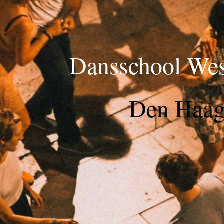
Dansschool Wes
Den Haa