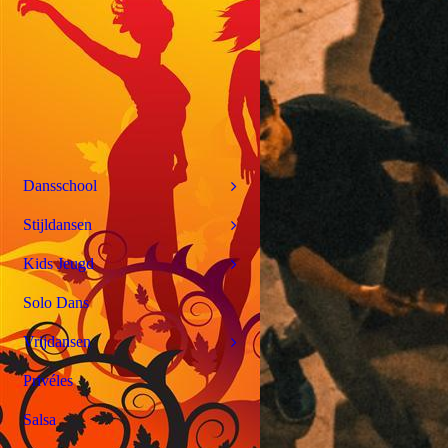
Dansschool
Stijldansen
Kids Jeugd
Solo Dans
Vrijdansen
Privéles
Salsa