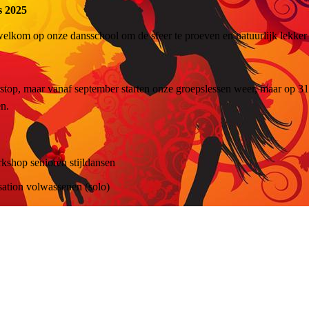
s 2025
elkom op onze dansschool om de sfeer te proeven en natuurlijk lekke
op, maar vanaf september starten onze groepslessen weer, maar op 31 a
en.
kshop senioren stijldansen
sation volwassenen (solo)
kshop stijldansen beginners
rkshop moderne dans 6-7 jaar (KIDS)
kshop Pubswing (vervallen)
orkshop SALSA
kshop Latin Fit (Zumba)