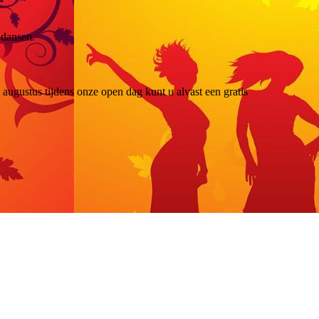
r dansen.
ugustus tijdens onze open dag kunt u alvast een gratis