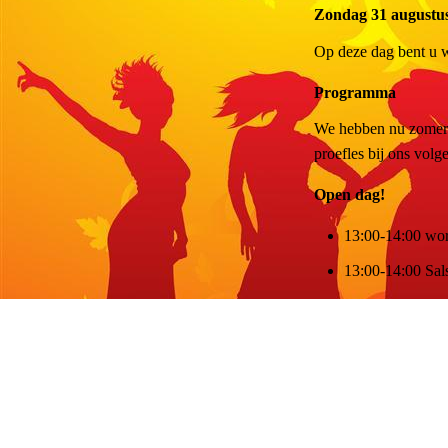
Zondag 31 augustu
Op deze dag bent u w
Programma
We hebben nu zomerst
proefles bij ons volg
Open dag!
13:00-14:00 wor
13:00-14:00 Sal
14:00-15:00 wor
14:00-15:00 wo
15:00-16:00 wor
15:00-16:00 w
16:00-17:00 wor