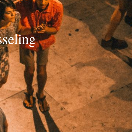
seling
g